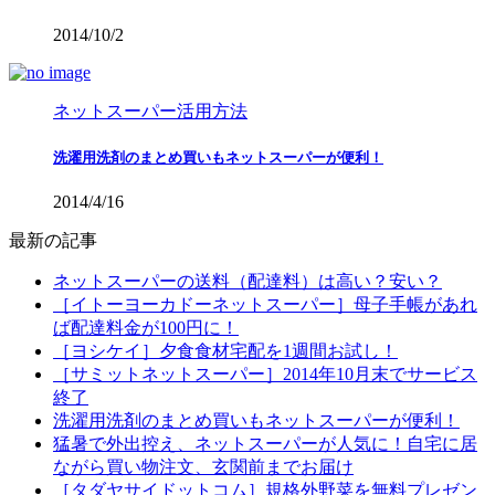
2014/10/2
ネットスーパー活用方法
洗濯用洗剤のまとめ買いもネットスーパーが便利！
2014/4/16
最新の記事
ネットスーパーの送料（配達料）は高い？安い？
［イトーヨーカドーネットスーパー］母子手帳があれ
ば配達料金が100円に！
［ヨシケイ］夕食食材宅配を1週間お試し！
［サミットネットスーパー］2014年10月末でサービス
終了
洗濯用洗剤のまとめ買いもネットスーパーが便利！
猛暑で外出控え、ネットスーパーが人気に！自宅に居
ながら買い物注文、玄関前までお届け
［タダヤサイドットコム］規格外野菜を無料プレゼン