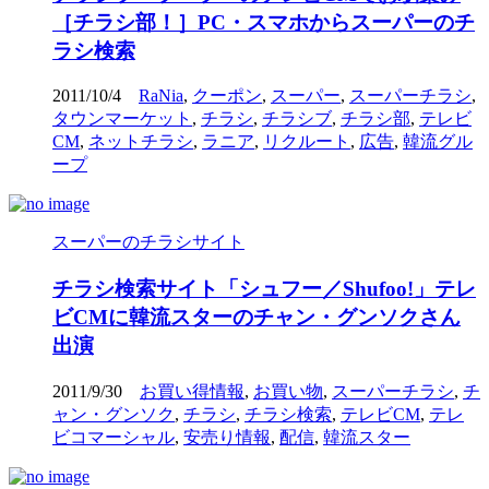
［チラシ部！］PC・スマホからスーパーのチ
ラシ検索
2011/10/4
RaNia
,
クーポン
,
スーパー
,
スーパーチラシ
,
タウンマーケット
,
チラシ
,
チラシブ
,
チラシ部
,
テレビ
CM
,
ネットチラシ
,
ラニア
,
リクルート
,
広告
,
韓流グル
ープ
スーパーのチラシサイト
チラシ検索サイト「シュフー／Shufoo!」テレ
ビCMに韓流スターのチャン・グンソクさん
出演
2011/9/30
お買い得情報
,
お買い物
,
スーパーチラシ
,
チ
ャン・グンソク
,
チラシ
,
チラシ検索
,
テレビCM
,
テレ
ビコマーシャル
,
安売り情報
,
配信
,
韓流スター