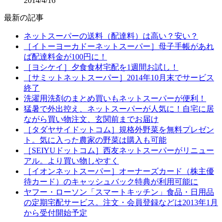
2014/4/16
最新の記事
ネットスーパーの送料（配達料）は高い？安い？
［イトーヨーカドーネットスーパー］母子手帳があれ
ば配達料金が100円に！
［ヨシケイ］夕食食材宅配を1週間お試し！
［サミットネットスーパー］2014年10月末でサービス
終了
洗濯用洗剤のまとめ買いもネットスーパーが便利！
猛暑で外出控え、ネットスーパーが人気に！自宅に居
ながら買い物注文、玄関前までお届け
［タダヤサイドットコム］規格外野菜を無料プレゼン
ト。気に入った農家の野菜は購入も可能
［SEIYUドットコム］西友ネットスーパーがリニュー
アル。より買い物しやすく
［イオンネットスーパー］オーナーズカード（株主優
待カード）のキャッシュバック特典が利用可能に
ヤフー・ローソン「スマートキッチン」食品・日用品
の定期宅配サービス。注文・会員登録などは2013年1月
から受付開始予定