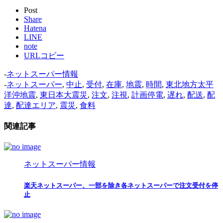
Post
Share
Hatena
LINE
note
URLコピー
-
ネットスーパー情報
-
ネットスーパー
,
中止
,
受付
,
在庫
,
地震
,
時間
,
東北地方太平
洋沖地震
,
東日本大震災
,
注文
,
注視
,
計画停電
,
遅れ
,
配送
,
配
達
,
配達エリア
,
震災
,
食料
関連記事
ネットスーパー情報
楽天ネットスーパー、一部を除き各ネットスーパーで注文受付を停
止