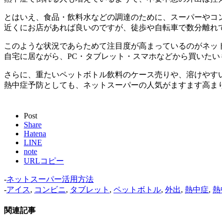
とはいえ、食品・飲料水などの調達のために、スーパーやコ
近くにお店があれば良いのですが、徒歩や自転車で数分離れ
このような状況であらためて注目度が高まっているのがネッ
自宅に居ながら、PC・タブレット・スマホなどから買いた
さらに、重たいペットボトル飲料のケース売りや、溶けやす
熱中症予防としても、ネットスーパーの人気がますます高ま
Post
Share
Hatena
LINE
note
URLコピー
-
ネットスーパー活用方法
-
アイス
,
コンビニ
,
タブレット
,
ペットボトル
,
外出
,
熱中症
,
熱
関連記事