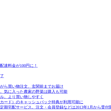
達料金が100円に！
終了
がら買い物注文、玄関前までお届け
。気に入った農家の野菜は購入も可能
アル。より買い物しやすく
カード）のキャッシュバック特典が利用可能に
期宅配サービス。注文・会員登録などは2013年1月から受付