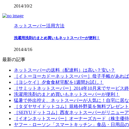
2014/10/2
ネットスーパー活用方法
洗濯用洗剤のまとめ買いもネットスーパーが便利！
2014/4/16
最新の記事
ネットスーパーの送料（配達料）は高い？安い？
［イトーヨーカドーネットスーパー］母子手帳があれば配
［ヨシケイ］夕食食材宅配を1週間お試し！
［サミットネットスーパー］2014年10月末でサービス
洗濯用洗剤のまとめ買いもネットスーパーが便利！
猛暑で外出控え、ネットスーパーが人気に！自宅に居な
［タダヤサイドットコム］規格外野菜を無料プレゼント
［SEIYUドットコム］西友ネットスーパーがリニュー
［イオンネットスーパー］オーナーズカード（株主優待
ヤフー・ローソン「スマートキッチン」食品・日用品の定