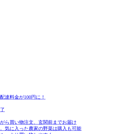
達料金が100円に！
終了
がら買い物注文、玄関前までお届け
。気に入った農家の野菜は購入も可能