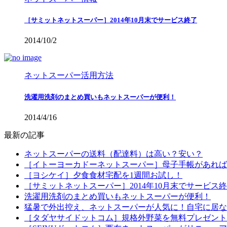
［サミットネットスーパー］2014年10月末でサービス終了
2014/10/2
ネットスーパー活用方法
洗濯用洗剤のまとめ買いもネットスーパーが便利！
2014/4/16
最新の記事
ネットスーパーの送料（配達料）は高い？安い？
［イトーヨーカドーネットスーパー］母子手帳があれば配
［ヨシケイ］夕食食材宅配を1週間お試し！
［サミットネットスーパー］2014年10月末でサービス
洗濯用洗剤のまとめ買いもネットスーパーが便利！
猛暑で外出控え、ネットスーパーが人気に！自宅に居な
［タダヤサイドットコム］規格外野菜を無料プレゼント