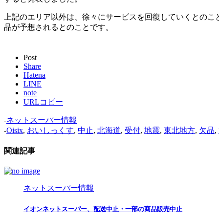
上記のエリア以外は、徐々にサービスを回復していくとのこ
品が予想されるとのことです。
Post
Share
Hatena
LINE
note
URLコピー
-
ネットスーパー情報
-
Oisix
,
おいしっくす
,
中止
,
北海道
,
受付
,
地震
,
東北地方
,
欠品
,
関連記事
ネットスーパー情報
イオンネットスーパー、配送中止・一部の商品販売中止