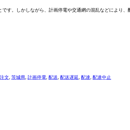
とです。しかしながら、計画停電や交通網の混乱などにより、
注文
,
茨城県
,
計画停電
,
配送
,
配送遅延
,
配達
,
配達中止