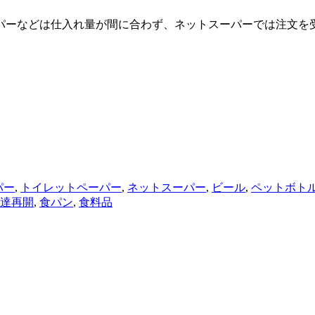
パーなどは仕入れ量が間に合わず、ネットスーパーでは注文を
パー
,
トイレットペーパー
,
ネットスーパー
,
ビール
,
ペットボト
達再開
,
食パン
,
食料品