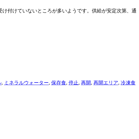
受け付けていないところが多いようです。供給が安定次第、通
ル
,
ミネラルウォーター
,
保存食
,
停止
,
再開
,
再開エリア
,
冷凍食