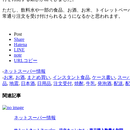
ただし、飲料水や一部の食品、お酒、お米、トイレットペー
常通り注文を受け付けられるようになるかと思われます。
Post
Share
Hatena
LINE
note
URLコピー
-
ネットスーパー情報
-
お米
,
お酒
,
まとめ買い
,
インスタント食品
,
ケース書い
,
スー
品
,
地震
,
日本酒
,
日用品
,
注文受付
,
焼酎
,
牛乳
,
発泡酒
,
配送
,
配
関連記事
ネットスーパー情報