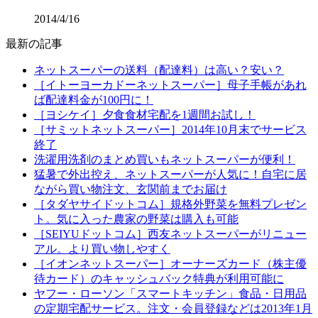
2014/4/16
最新の記事
ネットスーパーの送料（配達料）は高い？安い？
［イトーヨーカドーネットスーパー］母子手帳があれ
ば配達料金が100円に！
［ヨシケイ］夕食食材宅配を1週間お試し！
［サミットネットスーパー］2014年10月末でサービス
終了
洗濯用洗剤のまとめ買いもネットスーパーが便利！
猛暑で外出控え、ネットスーパーが人気に！自宅に居
ながら買い物注文、玄関前までお届け
［タダヤサイドットコム］規格外野菜を無料プレゼン
ト。気に入った農家の野菜は購入も可能
［SEIYUドットコム］西友ネットスーパーがリニュー
アル。より買い物しやすく
［イオンネットスーパー］オーナーズカード（株主優
待カード）のキャッシュバック特典が利用可能に
ヤフー・ローソン「スマートキッチン」食品・日用品
の定期宅配サービス。注文・会員登録などは2013年1月