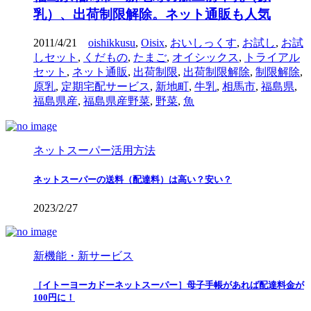
乳）、出荷制限解除。ネット通販も人気
2011/4/21
oishikkusu
,
Oisix
,
おいしっくす
,
お試し
,
お試
しセット
,
くだもの
,
たまご
,
オイシックス
,
トライアル
セット
,
ネット通販
,
出荷制限
,
出荷制限解除
,
制限解除
,
原乳
,
定期宅配サービス
,
新地町
,
牛乳
,
相馬市
,
福島県
,
福島県産
,
福島県産野菜
,
野菜
,
魚
ネットスーパー活用方法
ネットスーパーの送料（配達料）は高い？安い？
2023/2/27
新機能・新サービス
［イトーヨーカドーネットスーパー］母子手帳があれば配達料金が
100円に！