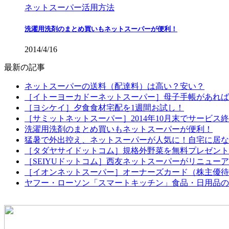
ネットスーパー活用方法
洗濯用洗剤のまとめ買いもネットスーパーが便利！
2014/4/16
最新の記事
ネットスーパーの送料（配達料）は高い？安い？
［イトーヨーカドーネットスーパー］母子手帳があれば配
［ヨシケイ］夕食食材宅配を1週間お試し！
［サミットネットスーパー］2014年10月末でサービス
洗濯用洗剤のまとめ買いもネットスーパーが便利！
猛暑で外出控え、ネットスーパーが人気に！自宅に居な
［タダヤサイドットコム］規格外野菜を無料プレゼント
［SEIYUドットコム］西友ネットスーパーがリニュー
［イオンネットスーパー］オーナーズカード（株主優待
ヤフー・ローソン「スマートキッチン」食品・日用品の定