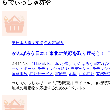
らでぃっしゅ坊や
東日本大震災支援
食材宅配系
がんばろう日本！東北に笑顔を取り戻そう！「
2011/4/23
4月23日
,
Radish
,
お試し
,
がんばろう日本
,
ぱ
ッシュボーヤ
,
ラディッシュ坊や
,
ラデッシュ
,
ラデッシ
原発事故
,
宅配サービス
,
宮城県
,
応援
,
戸別宅配
,
有機野
⇒らでぃっしゅぼーや「戸別宅配トライアル」 有機野
地域の農産物を応援するためのイベントを ...