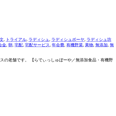
文
,
トライアル
,
ラディシュ
,
ラディシュボーヤ
,
ラディシュ坊
会金
,
卵
,
宅配
,
宅配サービス
,
年会費
,
有機野菜
,
果物
,
無添加
,
無
スの老舗です。 【らでぃっしゅぼーや／無添加食品・有機野