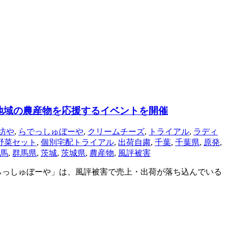
地域の農産物を応援するイベントを開催
坊や
,
らでっしゅぼーや
,
クリームチーズ
,
トライアル
,
ラディ
野菜セット
,
個別宅配トライアル
,
出荷自粛
,
千葉
,
千葉県
,
原発
,
馬
,
群馬県
,
茨城
,
茨城県
,
農産物
,
風評被害
ぃっしゅぼーや」は、風評被害で売上・出荷が落ち込んでいる