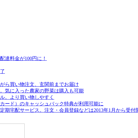
達料金が100円に！
終了
がら買い物注文、玄関前までお届け
。気に入った農家の野菜は購入も可能
アル。より買い物しやすく
カード）のキャッシュバック特典が利用可能に
期宅配サービス。注文・会員登録などは2013年1月から受付