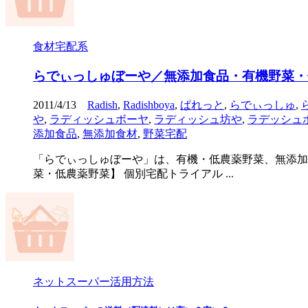
食材宅配系
らでぃっしゅぼーや／無添加食品・有機野菜・
2011/4/13
Radish
,
Radishboya
,
ぱれっと
,
らでぃっしゅ
,
や
,
ラディッシュボーヤ
,
ラディッシュ坊や
,
ラデッシュ
添加食品
,
無添加食材
,
野菜宅配
「らでぃっしゅぼーや」は、有機・低農薬野菜、無添加
菜・低農薬野菜】 個別宅配トライアル ...
ネットスーパー活用方法