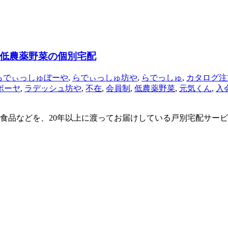
低農薬野菜の個別宅配
らでぃっしゅぼーや
,
らでぃっしゅ坊や
,
らでっしゅ
,
カタログ注
ボーヤ
,
ラデッシュ坊や
,
不在
,
会員制
,
低農薬野菜
,
元気くん
,
入
食品などを、20年以上に渡ってお届けしている戸別宅配サービ