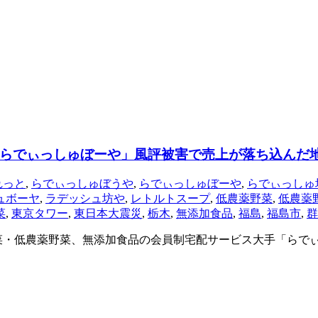
らでぃっしゅぼーや」風評被害で売上が落ち込んだ
れっと
,
らでぃっしゅぼうや
,
らでぃっしゅぼーや
,
らでぃっしゅ
ュボーヤ
,
ラデッシュ坊や
,
レトルトスープ
,
低農薬野菜
,
低農薬
菜
,
東京タワー
,
東日本大震災
,
栃木
,
無添加食品
,
福島
,
福島市
,
群
菜・低農薬野菜、無添加食品の会員制宅配サービス大手「らで