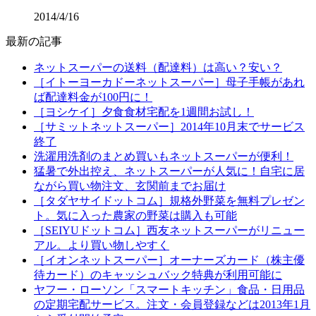
2014/4/16
最新の記事
ネットスーパーの送料（配達料）は高い？安い？
［イトーヨーカドーネットスーパー］母子手帳があれ
ば配達料金が100円に！
［ヨシケイ］夕食食材宅配を1週間お試し！
［サミットネットスーパー］2014年10月末でサービス
終了
洗濯用洗剤のまとめ買いもネットスーパーが便利！
猛暑で外出控え、ネットスーパーが人気に！自宅に居
ながら買い物注文、玄関前までお届け
［タダヤサイドットコム］規格外野菜を無料プレゼン
ト。気に入った農家の野菜は購入も可能
［SEIYUドットコム］西友ネットスーパーがリニュー
アル。より買い物しやすく
［イオンネットスーパー］オーナーズカード（株主優
待カード）のキャッシュバック特典が利用可能に
ヤフー・ローソン「スマートキッチン」食品・日用品
の定期宅配サービス。注文・会員登録などは2013年1月