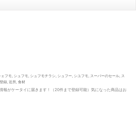
シェフモ
,
シュフモ
,
シュフモチラシ
,
シュフー
,
シユフモ
,
スーパーのセール
,
ス
登録
,
近所
,
食材
情報がケータイに届きます！（20件まで登録可能）気になった商品はお