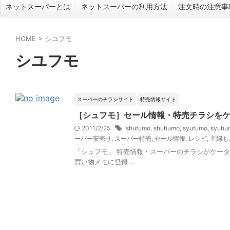
ネットスーパーとは
ネットスーパーの利用方法
注文時の注意事
HOME
>
シユフモ
シユフモ
スーパーのチラシサイト
特売情報サイト
［シュフモ］セール情報・特売チラシを
2011/2/25
shufumo
,
shuhumo
,
syufumo
,
syuhu
ーパー安売り
,
スーパー特売
,
セール情報
,
レシピ
,
主婦も
「シュフモ」 特売情報・スーパーのチラシがケー
買い物メモに登録 ...