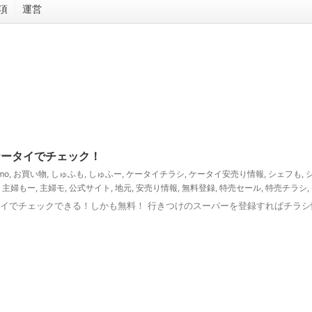
項
運営
ケータイでチェック！
mo
,
お買い物
,
しゅふも
,
しゅふー
,
ケータイチラシ
,
ケータイ安売り情報
,
シェフも
,
,
主婦もー
,
主婦モ
,
公式サイト
,
地元
,
安売り情報
,
無料登録
,
特売セール
,
特売チラシ
,
タイでチェックできる！しかも無料！ 行きつけのスーパーを登録すればチラシ