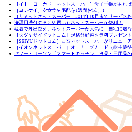
［イトーヨーカドーネットスーパー］母子手帳があれば配
［ヨシケイ］夕食食材宅配を1週間お試し！
［サミットネットスーパー］2014年10月末でサービス
洗濯用洗剤のまとめ買いもネットスーパーが便利！
猛暑で外出控え、ネットスーパーが人気に！自宅に居な
［タダヤサイドットコム］規格外野菜を無料プレゼント
［SEIYUドットコム］西友ネットスーパーがリニュー
［イオンネットスーパー］オーナーズカード（株主優待
ヤフー・ローソン「スマートキッチン」食品・日用品の定