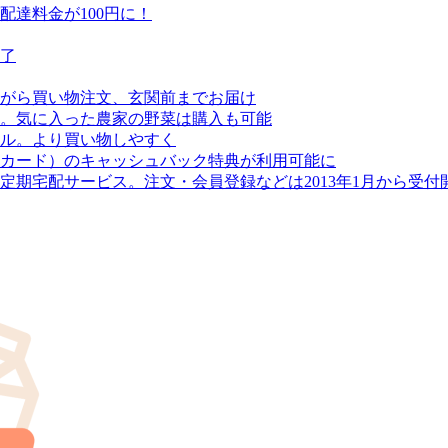
達料金が100円に！
終了
がら買い物注文、玄関前までお届け
。気に入った農家の野菜は購入も可能
アル。より買い物しやすく
カード）のキャッシュバック特典が利用可能に
期宅配サービス。注文・会員登録などは2013年1月から受付