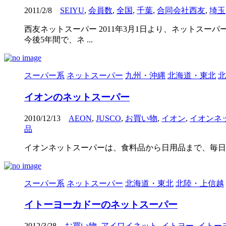
2011/2/8
SEIYU
,
会員数
,
全国
,
千葉
,
合同会社西友
,
埼玉
西友ネットスーパー 2011年3月1日より、ネットスーパ
今後5年間で、ネ ...
スーパー系
ネットスーパー
九州・沖縄
北海道・東北
北
イオンのネットスーパー
2010/12/13
AEON
,
JUSCO
,
お買い物
,
イオン
,
イオンネ
品
イオンネットスーパーは、食料品から日用品まで、毎日
スーパー系
ネットスーパー
北海道・東北
北陸・上信越
イトーヨーカドーのネットスーパー
2012/3/28
お買い物
,
アイワイネット
,
イトヨー
,
イトー