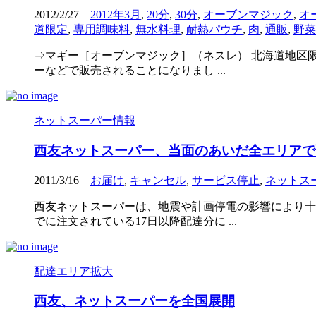
2012/2/27
2012年3月
,
20分
,
30分
,
オーブンマジック
,
オ
道限定
,
専用調味料
,
無水料理
,
耐熱パウチ
,
肉
,
通販
,
野菜
⇒マギー［オーブンマジック］（ネスレ） 北海道地区限
ーなどで販売されることになりまし ...
ネットスーパー情報
西友ネットスーパー、当面のあいだ全エリアで
2011/3/16
お届け
,
キャンセル
,
サービス停止
,
ネットス
西友ネットスーパーは、地震や計画停電の影響により十
でに注文されている17日以降配達分に ...
配達エリア拡大
西友、ネットスーパーを全国展開