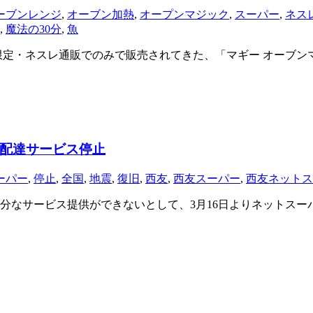
ーブンレンジ
,
オーブン加熱
,
オープンマジック
,
スーパー
,
ネス
,
魔法の30分
,
魚
定・ネスレ通販でのみで販売されてきた、「マギー オーブンマ
配達サービス停止
ーパー
,
停止
,
全国
,
地震
,
復旧
,
西友
,
西友スーパー
,
西友ネットス
分なサービス提供ができないとして、3月16日よりネットスー