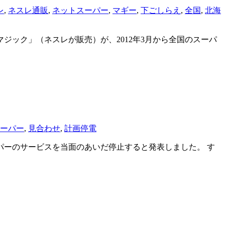
レ
,
ネスレ通販
,
ネットスーパー
,
マギー
,
下ごしらえ
,
全国
,
北海
ジック」（ネスレが販売）が、2012年3月から全国のスーパ
ーパー
,
見合わせ
,
計画停電
パーのサービスを当面のあいだ停止すると発表しました。 す