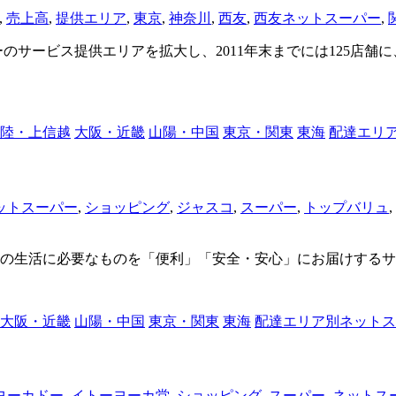
,
売上高
,
提供エリア
,
東京
,
神奈川
,
西友
,
西友ネットスーパー
,
ーのサービス提供エリアを拡大し、2011年末までには125店舗に
陸・上信越
大阪・近畿
山陽・中国
東京・関東
東海
配達エリ
ットスーパー
,
ショッピング
,
ジャスコ
,
スーパー
,
トップバリュ
,
の生活に必要なものを「便利」「安全・安心」にお届けするサ
大阪・近畿
山陽・中国
東京・関東
東海
配達エリア別ネットス
ヨーカドー
,
イトーヨーカ堂
,
ショッピング
,
スーパー
,
ネットス