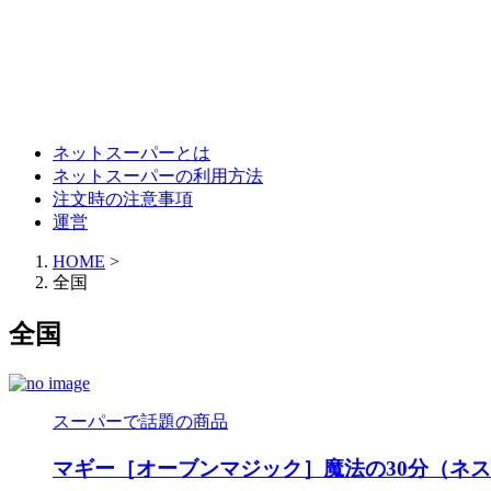
ネットスーパーとは
ネットスーパーの利用方法
注文時の注意事項
運営
HOME
>
全国
全国
スーパーで話題の商品
マギー［オーブンマジック］魔法の30分（ネ