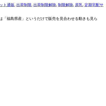
ット通販
,
出荷制限
,
出荷制限解除
,
制限解除
,
原乳
,
定期宅配サ
では「福島県産」というだけで販売を見合わせる動きも見ら