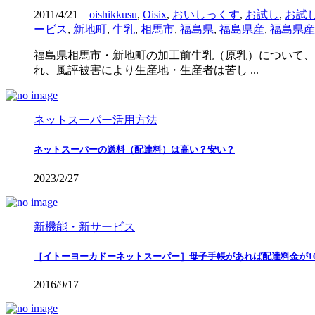
2011/4/21
oishikkusu
,
Oisix
,
おいしっくす
,
お試し
,
お試
ービス
,
新地町
,
牛乳
,
相馬市
,
福島県
,
福島県産
,
福島県産
福島県相馬市・新地町の加工前牛乳（原乳）について、
れ、風評被害により生産地・生産者は苦し ...
ネットスーパー活用方法
ネットスーパーの送料（配達料）は高い？安い？
2023/2/27
新機能・新サービス
［イトーヨーカドーネットスーパー］母子手帳があれば配達料金が10
2016/9/17