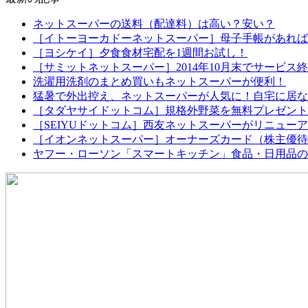
ネットスーパーの送料（配達料）は高い？安い？
［イトーヨーカドーネットスーパー］母子手帳があれば配
［ヨシケイ］夕食食材宅配を1週間お試し！
［サミットネットスーパー］2014年10月末でサービス
洗濯用洗剤のまとめ買いもネットスーパーが便利！
猛暑で外出控え、ネットスーパーが人気に！自宅に居な
［タダヤサイドットコム］規格外野菜を無料プレゼント
［SEIYUドットコム］西友ネットスーパーがリニュー
［イオンネットスーパー］オーナーズカード（株主優待
ヤフー・ローソン「スマートキッチン」食品・日用品の定