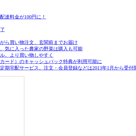
達料金が100円に！
終了
がら買い物注文、玄関前までお届け
。気に入った農家の野菜は購入も可能
アル。より買い物しやすく
カード）のキャッシュバック特典が利用可能に
期宅配サービス。注文・会員登録などは2013年1月から受付