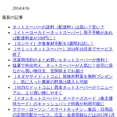
2014/4/16
最新の記事
ネットスーパーの送料（配達料）は高い？安い？
［イトーヨーカドーネットスーパー］母子手帳があれ
ば配達料金が100円に！
［ヨシケイ］夕食食材宅配を1週間お試し！
［サミットネットスーパー］2014年10月末でサービス
終了
洗濯用洗剤のまとめ買いもネットスーパーが便利！
猛暑で外出控え、ネットスーパーが人気に！自宅に居
ながら買い物注文、玄関前までお届け
［タダヤサイドットコム］規格外野菜を無料プレゼン
ト。気に入った農家の野菜は購入も可能
［SEIYUドットコム］西友ネットスーパーがリニュー
アル。より買い物しやすく
［イオンネットスーパー］オーナーズカード（株主優
待カード）のキャッシュバック特典が利用可能に
ヤフー・ローソン「スマートキッチン」食品・日用品
の定期宅配サービス。注文・会員登録などは2013年1月