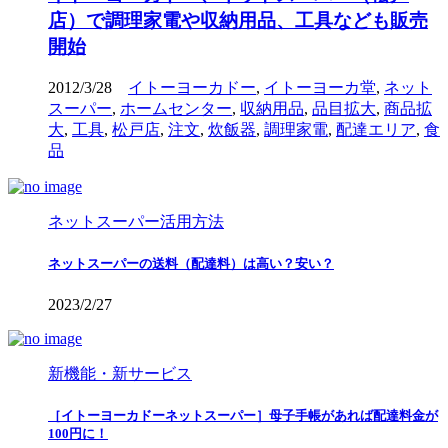
店）で調理家電や収納用品、工具なども販売
開始
2012/3/28
イトーヨーカドー
,
イトーヨーカ堂
,
ネット
スーパー
,
ホームセンター
,
収納用品
,
品目拡大
,
商品拡
大
,
工具
,
松戸店
,
注文
,
炊飯器
,
調理家電
,
配達エリア
,
食
品
ネットスーパー活用方法
ネットスーパーの送料（配達料）は高い？安い？
2023/2/27
新機能・新サービス
［イトーヨーカドーネットスーパー］母子手帳があれば配達料金が
100円に！