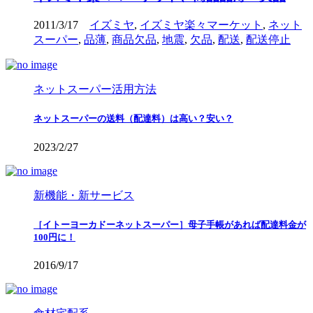
2011/3/17
イズミヤ
,
イズミヤ楽々マーケット
,
ネット
スーパー
,
品薄
,
商品欠品
,
地震
,
欠品
,
配送
,
配送停止
ネットスーパー活用方法
ネットスーパーの送料（配達料）は高い？安い？
2023/2/27
新機能・新サービス
［イトーヨーカドーネットスーパー］母子手帳があれば配達料金が
100円に！
2016/9/17