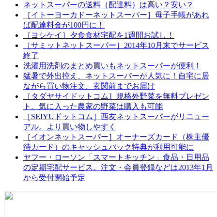
ネットスーパーの送料（配達料）は高い？安い？
［イトーヨーカドーネットスーパー］母子手帳があれ
ば配達料金が100円に！
［ヨシケイ］夕食食材宅配を1週間お試し！
［サミットネットスーパー］2014年10月末でサービス
終了
洗濯用洗剤のまとめ買いもネットスーパーが便利！
猛暑で外出控え、ネットスーパーが人気に！自宅に居
ながら買い物注文、玄関前までお届け
［タダヤサイドットコム］規格外野菜を無料プレゼン
ト。気に入った農家の野菜は購入も可能
［SEIYUドットコム］西友ネットスーパーがリニュー
アル。より買い物しやすく
［イオンネットスーパー］オーナーズカード（株主優
待カード）のキャッシュバック特典が利用可能に
ヤフー・ローソン「スマートキッチン」食品・日用品
の定期宅配サービス。注文・会員登録などは2013年1月
から受付開始予定