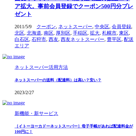
ア拡大。事前会員登録でクーポン500円分プレ
ゼント
2011/5/9
クーポン
,
ネットスーパー
,
中央区
,
会員登録
,
北区
,
北海道
,
南区
,
厚別区
,
手稲区
,
拡大
,
札幌市
,
東区
,
白石区
,
石狩市
,
西友
,
西友ネットスーパー
,
豊平区
,
配送
エリア
ネットスーパー活用方法
ネットスーパーの送料（配達料）は高い？安い？
2023/2/27
新機能・新サービス
［イトーヨーカドーネットスーパー］母子手帳があれば配達料金が
100円に！