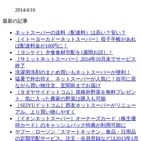
2014/4/16
最新の記事
ネットスーパーの送料（配達料）は高い？安い？
［イトーヨーカドーネットスーパー］母子手帳があれ
ば配達料金が100円に！
［ヨシケイ］夕食食材宅配を1週間お試し！
［サミットネットスーパー］2014年10月末でサービス
終了
洗濯用洗剤のまとめ買いもネットスーパーが便利！
猛暑で外出控え、ネットスーパーが人気に！自宅に居
ながら買い物注文、玄関前までお届け
［タダヤサイドットコム］規格外野菜を無料プレゼン
ト。気に入った農家の野菜は購入も可能
［SEIYUドットコム］西友ネットスーパーがリニュー
アル。より買い物しやすく
［イオンネットスーパー］オーナーズカード（株主優
待カード）のキャッシュバック特典が利用可能に
ヤフー・ローソン「スマートキッチン」食品・日用品
の定期宅配サービス。注文・会員登録などは2013年1月