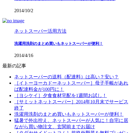
2014/10/2
ネットスーパー活用方法
洗濯用洗剤のまとめ買いもネットスーパーが便利！
2014/4/16
最新の記事
ネットスーパーの送料（配達料）は高い？安い？
［イトーヨーカドーネットスーパー］母子手帳があれ
ば配達料金が100円に！
［ヨシケイ］夕食食材宅配を1週間お試し！
［サミットネットスーパー］2014年10月末でサービス
終了
洗濯用洗剤のまとめ買いもネットスーパーが便利！
猛暑で外出控え、ネットスーパーが人気に！自宅に居
ながら買い物注文、玄関前までお届け
［タダヤサイドットコム］規格外野菜を無料プレゼン