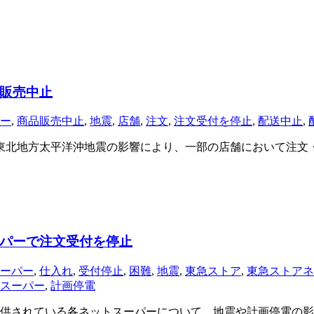
販売中止
ー
,
商品販売中止
,
地震
,
店舗
,
注文
,
注文受付を停止
,
配送中止
,
た東北地方太平洋沖地震の影響により、一部の店舗において注文
パーで注文受付を停止
ーパー
,
仕入れ
,
受付停止
,
困難
,
地震
,
東急ストア
,
東急ストアネ
スーパー
,
計画停電
供されている各ネットスーパーについて、地震や計画停電の影