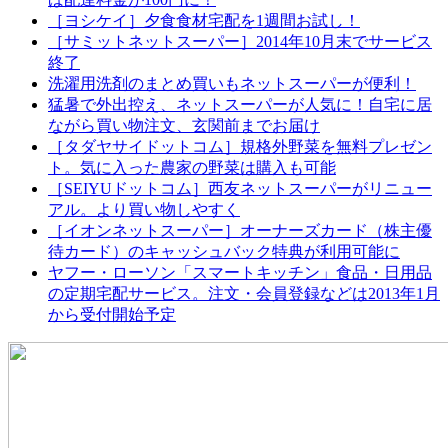
［ヨシケイ］夕食食材宅配を1週間お試し！
［サミットネットスーパー］2014年10月末でサービス
終了
洗濯用洗剤のまとめ買いもネットスーパーが便利！
猛暑で外出控え、ネットスーパーが人気に！自宅に居
ながら買い物注文、玄関前までお届け
［タダヤサイドットコム］規格外野菜を無料プレゼン
ト。気に入った農家の野菜は購入も可能
［SEIYUドットコム］西友ネットスーパーがリニュー
アル。より買い物しやすく
［イオンネットスーパー］オーナーズカード（株主優
待カード）のキャッシュバック特典が利用可能に
ヤフー・ローソン「スマートキッチン」食品・日用品
の定期宅配サービス。注文・会員登録などは2013年1月
から受付開始予定