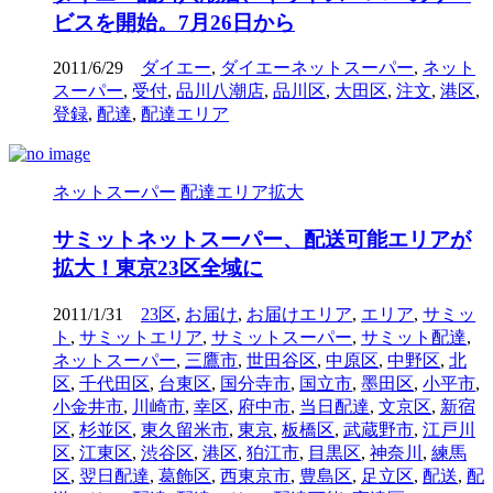
ビスを開始。7月26日から
2011/6/29
ダイエー
,
ダイエーネットスーパー
,
ネット
スーパー
,
受付
,
品川八潮店
,
品川区
,
大田区
,
注文
,
港区
,
登録
,
配達
,
配達エリア
ネットスーパー
配達エリア拡大
サミットネットスーパー、配送可能エリアが
拡大！東京23区全域に
2011/1/31
23区
,
お届け
,
お届けエリア
,
エリア
,
サミッ
ト
,
サミットエリア
,
サミットスーパー
,
サミット配達
,
ネットスーパー
,
三鷹市
,
世田谷区
,
中原区
,
中野区
,
北
区
,
千代田区
,
台東区
,
国分寺市
,
国立市
,
墨田区
,
小平市
,
小金井市
,
川崎市
,
幸区
,
府中市
,
当日配達
,
文京区
,
新宿
区
,
杉並区
,
東久留米市
,
東京
,
板橋区
,
武蔵野市
,
江戸川
区
,
江東区
,
渋谷区
,
港区
,
狛江市
,
目黒区
,
神奈川
,
練馬
区
,
翌日配達
,
葛飾区
,
西東京市
,
豊島区
,
足立区
,
配送
,
配