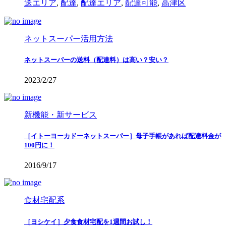
送エリア
,
配達
,
配達エリア
,
配達可能
,
高津区
ネットスーパー活用方法
ネットスーパーの送料（配達料）は高い？安い？
2023/2/27
新機能・新サービス
［イトーヨーカドーネットスーパー］母子手帳があれば配達料金が
100円に！
2016/9/17
食材宅配系
［ヨシケイ］夕食食材宅配を1週間お試し！