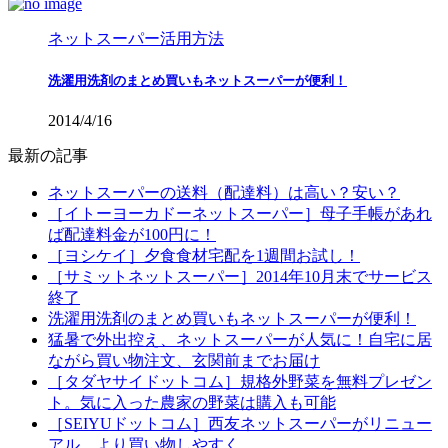
ネットスーパー活用方法
洗濯用洗剤のまとめ買いもネットスーパーが便利！
2014/4/16
最新の記事
ネットスーパーの送料（配達料）は高い？安い？
［イトーヨーカドーネットスーパー］母子手帳があれ
ば配達料金が100円に！
［ヨシケイ］夕食食材宅配を1週間お試し！
［サミットネットスーパー］2014年10月末でサービス
終了
洗濯用洗剤のまとめ買いもネットスーパーが便利！
猛暑で外出控え、ネットスーパーが人気に！自宅に居
ながら買い物注文、玄関前までお届け
［タダヤサイドットコム］規格外野菜を無料プレゼン
ト。気に入った農家の野菜は購入も可能
［SEIYUドットコム］西友ネットスーパーがリニュー
アル。より買い物しやすく