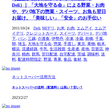
Deli）］「大地を守る会」による野菜・お肉
や、デパ地下の惣菜・スイーツ、お魚も翌日
お届け。「美味しい」「安全」のお手伝い
2011/10/24
Deli
,
MIデリ
,
お米
,
お肉
,
エムアイ
,
エムア
イデリ
,
クレジットカード
,
スイーツ
,
デパート
,
デパ地
下
,
パン
,
三越
,
介護食
,
伊勢丹
,
冷凍
,
冷蔵
,
前橋
,
千葉
,
卵
,
埼玉
,
大地を守る会
,
惣菜
,
手渡し
,
東京
,
果物
,
栃木
,
横浜
,
流通経路
,
牛乳
,
生活雑貨
,
生産者
,
産地
,
百貨店
,
神
奈川
,
精肉
,
群馬
,
翌日配達
,
自宅配達
,
茨城
,
調味料
,
送
料
,
配達時間指定
,
野菜
,
青果
,
食品
,
食材
,
魚
ネットスーパー活用方法
ネットスーパーの送料（配達料）は高い？安い？
2023/2/27