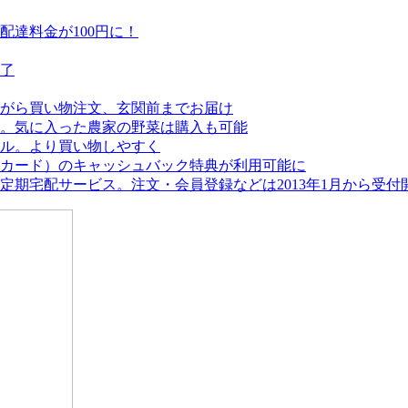
達料金が100円に！
終了
がら買い物注文、玄関前までお届け
。気に入った農家の野菜は購入も可能
アル。より買い物しやすく
カード）のキャッシュバック特典が利用可能に
期宅配サービス。注文・会員登録などは2013年1月から受付