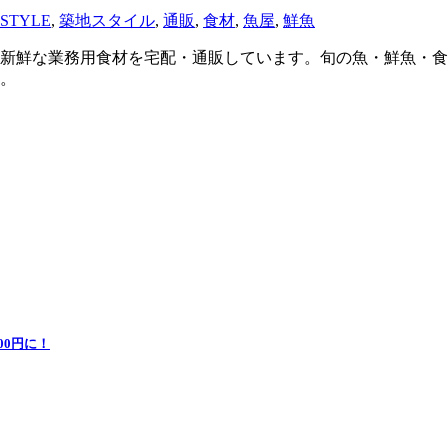
STYLE
,
築地スタイル
,
通販
,
食材
,
魚屋
,
鮮魚
新鮮な業務用食材を宅配・通販しています。旬の魚・鮮魚・食
。
0円に！