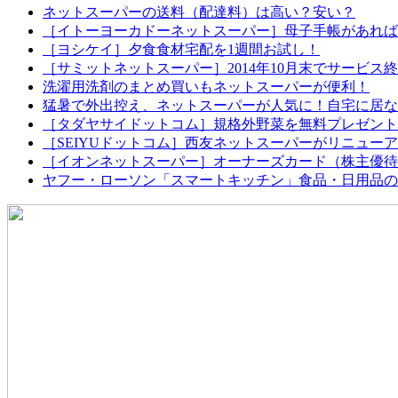
ネットスーパーの送料（配達料）は高い？安い？
［イトーヨーカドーネットスーパー］母子手帳があれば配
［ヨシケイ］夕食食材宅配を1週間お試し！
［サミットネットスーパー］2014年10月末でサービス
洗濯用洗剤のまとめ買いもネットスーパーが便利！
猛暑で外出控え、ネットスーパーが人気に！自宅に居な
［タダヤサイドットコム］規格外野菜を無料プレゼント
［SEIYUドットコム］西友ネットスーパーがリニュー
［イオンネットスーパー］オーナーズカード（株主優待
ヤフー・ローソン「スマートキッチン」食品・日用品の定