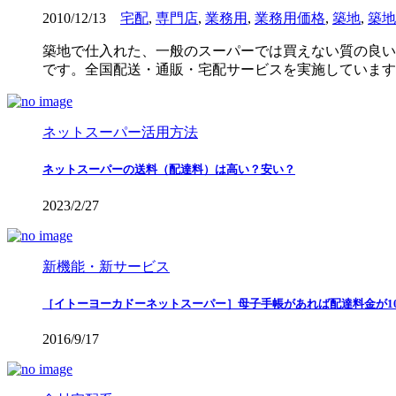
2010/12/13
宅配
,
専門店
,
業務用
,
業務用価格
,
築地
,
築地
築地で仕入れた、一般のスーパーでは買えない質の良い
です。全国配送・通販・宅配サービスを実施しています
ネットスーパー活用方法
ネットスーパーの送料（配達料）は高い？安い？
2023/2/27
新機能・新サービス
［イトーヨーカドーネットスーパー］母子手帳があれば配達料金が10
2016/9/17