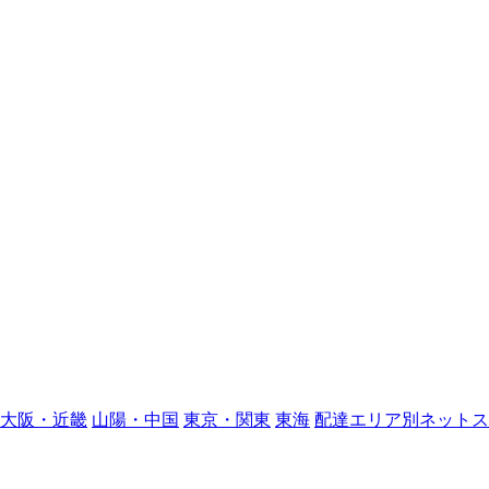
大阪・近畿
山陽・中国
東京・関東
東海
配達エリア別ネットス