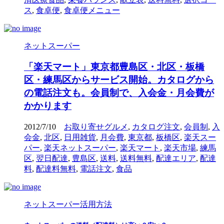
ス
,
食卓便
,
食卓便メニュー
ネットスーパー
「楽天マート」東京都豊島区・北区・板橋
区・練馬区からサービス開始。カタログから
の電話注文も。会員制で、入会金・月会費が
かかります
2012/7/10
お取り寄せグルメ
,
カタログ注文
,
会員制
,
入
会金
,
北区
,
日用雑貨
,
月会費
,
東京都
,
板橋区
,
楽天スー
パー
,
楽天ネットスーパー
,
楽天マート
,
楽天市場
,
練馬
区
,
翌日配達
,
豊島区
,
送料
,
送料無料
,
配達エリア
,
配達
料
,
配達料無料
,
電話注文
,
食品
ネットスーパー活用方法