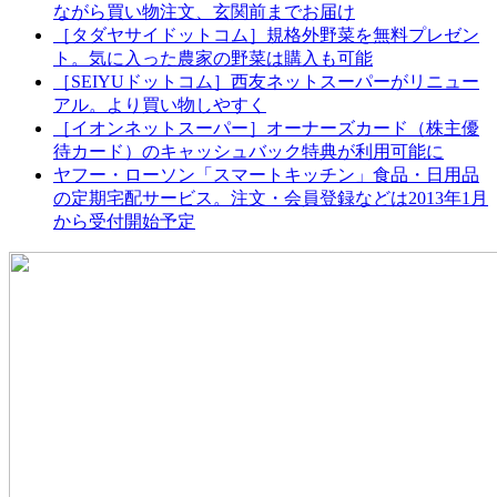
ながら買い物注文、玄関前までお届け
［タダヤサイドットコム］規格外野菜を無料プレゼン
ト。気に入った農家の野菜は購入も可能
［SEIYUドットコム］西友ネットスーパーがリニュー
アル。より買い物しやすく
［イオンネットスーパー］オーナーズカード（株主優
待カード）のキャッシュバック特典が利用可能に
ヤフー・ローソン「スマートキッチン」食品・日用品
の定期宅配サービス。注文・会員登録などは2013年1月
から受付開始予定