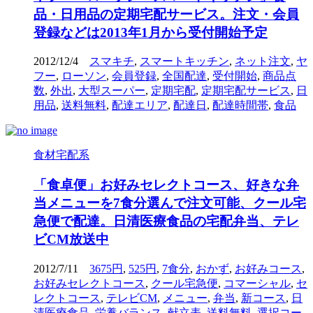
品・日用品の定期宅配サービス。注文・会員
登録などは2013年1月から受付開始予定
2012/12/4
スマキチ
,
スマートキッチン
,
ネット注文
,
ヤ
フー
,
ローソン
,
会員登録
,
全国配達
,
受付開始
,
商品点
数
,
外出
,
大型スーパー
,
定期宅配
,
定期宅配サービス
,
日
用品
,
送料無料
,
配達エリア
,
配達日
,
配達時間帯
,
食品
食材宅配系
「食卓便」お好みセレクトコース、好きな弁
当メニューを7食分選んで注文可能、クール宅
急便で配達。日清医療食品の宅配弁当、テレ
ビCM放送中
2012/7/11
3675円
,
525円
,
7食分
,
おかず
,
お好みコース
,
お好みセレクトコース
,
クール宅急便
,
コマーシャル
,
セ
レクトコース
,
テレビCM
,
メニュー
,
弁当
,
新コース
,
日
清医療食品
,
栄養バランス
,
献立表
,
送料無料
,
選択コー