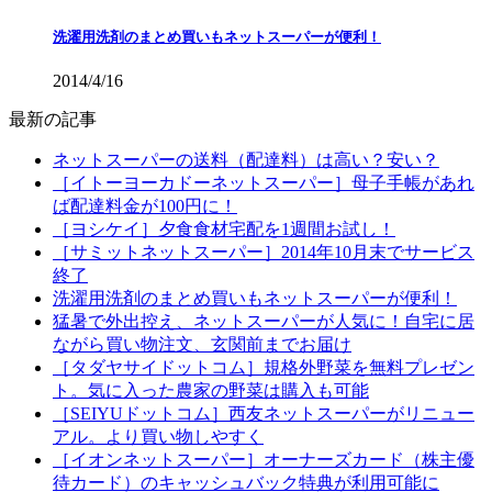
洗濯用洗剤のまとめ買いもネットスーパーが便利！
2014/4/16
最新の記事
ネットスーパーの送料（配達料）は高い？安い？
［イトーヨーカドーネットスーパー］母子手帳があれ
ば配達料金が100円に！
［ヨシケイ］夕食食材宅配を1週間お試し！
［サミットネットスーパー］2014年10月末でサービス
終了
洗濯用洗剤のまとめ買いもネットスーパーが便利！
猛暑で外出控え、ネットスーパーが人気に！自宅に居
ながら買い物注文、玄関前までお届け
［タダヤサイドットコム］規格外野菜を無料プレゼン
ト。気に入った農家の野菜は購入も可能
［SEIYUドットコム］西友ネットスーパーがリニュー
アル。より買い物しやすく
［イオンネットスーパー］オーナーズカード（株主優
待カード）のキャッシュバック特典が利用可能に