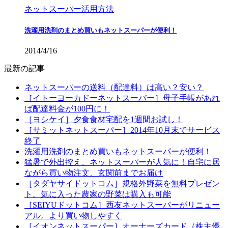
ネットスーパー活用方法
洗濯用洗剤のまとめ買いもネットスーパーが便利！
2014/4/16
最新の記事
ネットスーパーの送料（配達料）は高い？安い？
［イトーヨーカドーネットスーパー］母子手帳があれ
ば配達料金が100円に！
［ヨシケイ］夕食食材宅配を1週間お試し！
［サミットネットスーパー］2014年10月末でサービス
終了
洗濯用洗剤のまとめ買いもネットスーパーが便利！
猛暑で外出控え、ネットスーパーが人気に！自宅に居
ながら買い物注文、玄関前までお届け
［タダヤサイドットコム］規格外野菜を無料プレゼン
ト。気に入った農家の野菜は購入も可能
［SEIYUドットコム］西友ネットスーパーがリニュー
アル。より買い物しやすく
［イオンネットスーパー］オーナーズカード（株主優