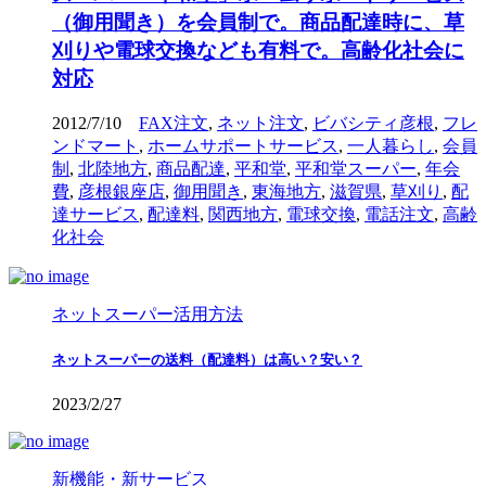
（御用聞き）を会員制で。商品配達時に、草
刈りや電球交換なども有料で。高齢化社会に
対応
2012/7/10
FAX注文
,
ネット注文
,
ビバシティ彦根
,
フレ
ンドマート
,
ホームサポートサービス
,
一人暮らし
,
会員
制
,
北陸地方
,
商品配達
,
平和堂
,
平和堂スーパー
,
年会
費
,
彦根銀座店
,
御用聞き
,
東海地方
,
滋賀県
,
草刈り
,
配
達サービス
,
配達料
,
関西地方
,
電球交換
,
電話注文
,
高齢
化社会
ネットスーパー活用方法
ネットスーパーの送料（配達料）は高い？安い？
2023/2/27
新機能・新サービス