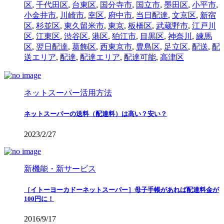
区
,
千代田区
,
台東区
,
国分寺市
,
国立市
,
墨田区
,
小平市
,
小金井市
,
川崎市
,
幸区
,
府中市
,
当日配達
,
文京区
,
新宿
区
,
杉並区
,
東久留米市
,
東京
,
板橋区
,
武蔵野市
,
江戸川
区
,
江東区
,
渋谷区
,
港区
,
狛江市
,
目黒区
,
神奈川
,
練馬
区
,
翌日配達
,
葛飾区
,
西東京市
,
豊島区
,
足立区
,
配送
,
配
送エリア
,
配達
,
配達エリア
,
配達可能
,
高津区
ネットスーパー活用方法
ネットスーパーの送料（配達料）は高い？安い？
2023/2/27
新機能・新サービス
［イトーヨーカドーネットスーパー］母子手帳があれば配達料金が
100円に！
2016/9/17