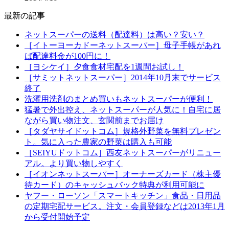
最新の記事
ネットスーパーの送料（配達料）は高い？安い？
［イトーヨーカドーネットスーパー］母子手帳があれ
ば配達料金が100円に！
［ヨシケイ］夕食食材宅配を1週間お試し！
［サミットネットスーパー］2014年10月末でサービス
終了
洗濯用洗剤のまとめ買いもネットスーパーが便利！
猛暑で外出控え、ネットスーパーが人気に！自宅に居
ながら買い物注文、玄関前までお届け
［タダヤサイドットコム］規格外野菜を無料プレゼン
ト。気に入った農家の野菜は購入も可能
［SEIYUドットコム］西友ネットスーパーがリニュー
アル。より買い物しやすく
［イオンネットスーパー］オーナーズカード（株主優
待カード）のキャッシュバック特典が利用可能に
ヤフー・ローソン「スマートキッチン」食品・日用品
の定期宅配サービス。注文・会員登録などは2013年1月
から受付開始予定