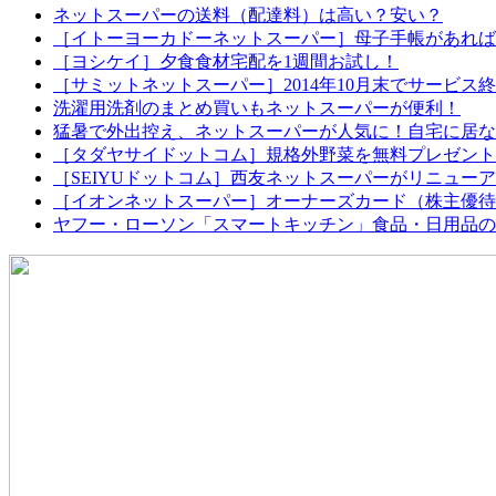
ネットスーパーの送料（配達料）は高い？安い？
［イトーヨーカドーネットスーパー］母子手帳があれば配
［ヨシケイ］夕食食材宅配を1週間お試し！
［サミットネットスーパー］2014年10月末でサービス
洗濯用洗剤のまとめ買いもネットスーパーが便利！
猛暑で外出控え、ネットスーパーが人気に！自宅に居な
［タダヤサイドットコム］規格外野菜を無料プレゼント
［SEIYUドットコム］西友ネットスーパーがリニュー
［イオンネットスーパー］オーナーズカード（株主優待
ヤフー・ローソン「スマートキッチン」食品・日用品の定