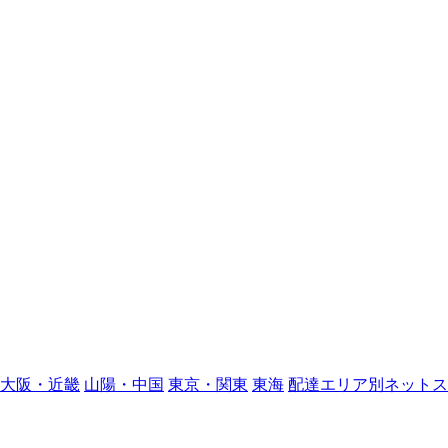
大阪・近畿
山陽・中国
東京・関東
東海
配達エリア別ネットス