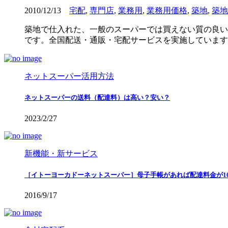
2010/12/13
宅配
,
専門店
,
業務用
,
業務用価格
,
築地
,
築地
築地で仕入れた、一般のスーパーでは買えない質の良い
です。全国配送・通販・宅配サービスを実施しています
ネットスーパー活用方法
ネットスーパーの送料（配達料）は高い？安い？
2023/2/27
新機能・新サービス
［イトーヨーカドーネットスーパー］母子手帳があれば配達料金が10
2016/9/17