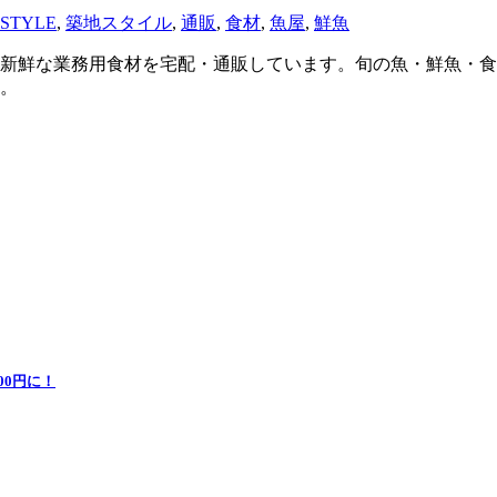
STYLE
,
築地スタイル
,
通販
,
食材
,
魚屋
,
鮮魚
新鮮な業務用食材を宅配・通販しています。旬の魚・鮮魚・食
。
0円に！