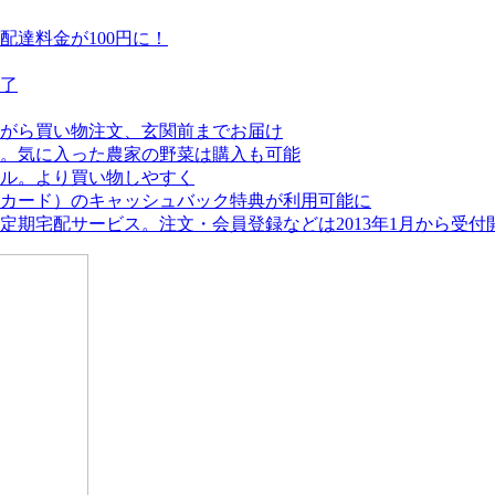
達料金が100円に！
終了
がら買い物注文、玄関前までお届け
。気に入った農家の野菜は購入も可能
アル。より買い物しやすく
カード）のキャッシュバック特典が利用可能に
期宅配サービス。注文・会員登録などは2013年1月から受付