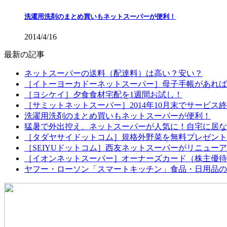
洗濯用洗剤のまとめ買いもネットスーパーが便利！
2014/4/16
最新の記事
ネットスーパーの送料（配達料）は高い？安い？
［イトーヨーカドーネットスーパー］母子手帳があれば配
［ヨシケイ］夕食食材宅配を1週間お試し！
［サミットネットスーパー］2014年10月末でサービス
洗濯用洗剤のまとめ買いもネットスーパーが便利！
猛暑で外出控え、ネットスーパーが人気に！自宅に居な
［タダヤサイドットコム］規格外野菜を無料プレゼント
［SEIYUドットコム］西友ネットスーパーがリニュー
［イオンネットスーパー］オーナーズカード（株主優待
ヤフー・ローソン「スマートキッチン」食品・日用品の定