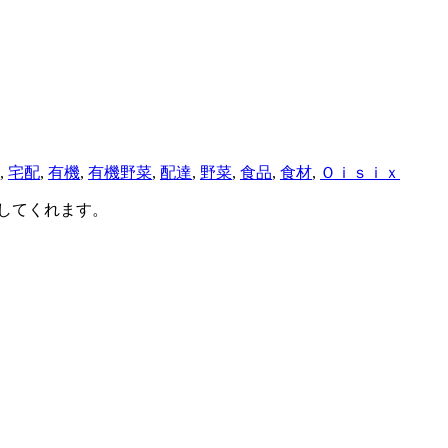
,
宅配
,
有機
,
有機野菜
,
配達
,
野菜
,
食品
,
食材
,
Ｏｉｓｉｘ
してくれます。