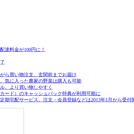
達料金が100円に！
終了
がら買い物注文、玄関前までお届け
。気に入った農家の野菜は購入も可能
アル。より買い物しやすく
カード）のキャッシュバック特典が利用可能に
期宅配サービス。注文・会員登録などは2013年1月から受付