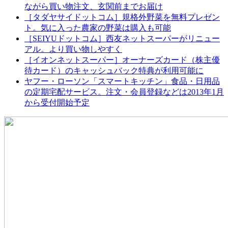
ながら買い物注文、玄関前までお届け
［タダヤサイドットコム］規格外野菜を無料プレゼン
ト。気に入った農家の野菜は購入も可能
［SEIYUドットコム］西友ネットスーパーがリニュー
アル。より買い物しやすく
［イオンネットスーパー］オーナーズカード（株主優
待カード）のキャッシュバック特典が利用可能に
ヤフー・ローソン「スマートキッチン」食品・日用品
の定期宅配サービス。注文・会員登録などは2013年1月
から受付開始予定