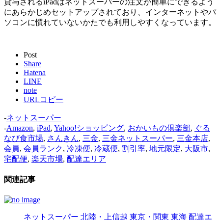
貸与されるiPadはネットスーパーの注文が簡単にできるよう
にあらかじめセットアップされており、インターネットやパ
ソコンに慣れていないかたでも利用しやすくなっています。
Post
Share
Hatena
LINE
note
URLコピー
-
ネットスーパー
-
Amazon
,
iPad
,
Yahoo!ショッピング
,
おかいもの倶楽部
,
ぐる
なび食市場
,
さんきん
,
三金
,
三金ネットスーパー
,
三金本店
,
会員
,
会員ランク
,
冷凍便
,
冷蔵便
,
割引率
,
地元限定
,
大阪市
,
宅配便
,
楽天市場
,
配達エリア
関連記事
ネットスーパー
北陸・上信越
東京・関東
東海
配達エ