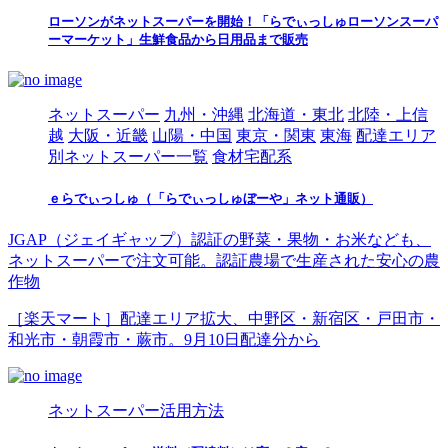
ローソンがネットスーパーを開始！「らでぃっしゅローソンスーパ
ーマーケット」生鮮食品から日用品まで販売
ネットスーパー
九州・沖縄
北海道・東北
北陸・上信
越
大阪・近畿
山陽・中国
東京・関東
東海
配達エリア
別ネットスーパー一覧
食材宅配系
ｅらでぃっしゅ（「らでぃっしゅぼーや」ネット通販）
JGAP（ジェイギャップ）認証の野菜・果物・お米なども、
ネットスーパーで注文可能。認証農場で生産された安心の農
作物
［楽天マート］配達エリア拡大、中野区・新宿区・戸田市・
和光市・朝霞市・蕨市。9月10日配達分から
ネットスーパー活用方法