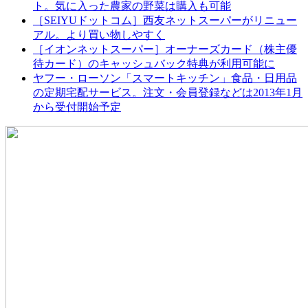
ト。気に入った農家の野菜は購入も可能
［SEIYUドットコム］西友ネットスーパーがリニュー
アル。より買い物しやすく
［イオンネットスーパー］オーナーズカード（株主優
待カード）のキャッシュバック特典が利用可能に
ヤフー・ローソン「スマートキッチン」食品・日用品
の定期宅配サービス。注文・会員登録などは2013年1月
から受付開始予定