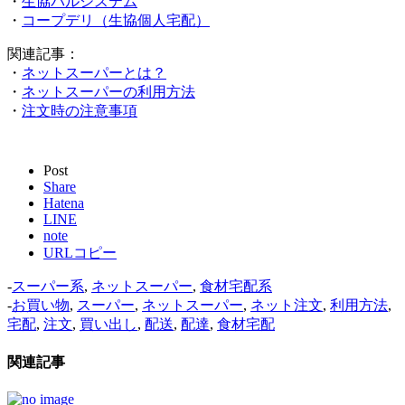
・
生協パルシステム
・
コープデリ（生協個人宅配）
関連記事：
・
ネットスーパーとは？
・
ネットスーパーの利用方法
・
注文時の注意事項
Post
Share
Hatena
LINE
note
URLコピー
-
スーパー系
,
ネットスーパー
,
食材宅配系
-
お買い物
,
スーパー
,
ネットスーパー
,
ネット注文
,
利用方法
,
宅配
,
注文
,
買い出し
,
配送
,
配達
,
食材宅配
関連記事