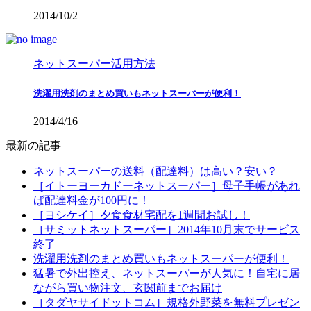
2014/10/2
ネットスーパー活用方法
洗濯用洗剤のまとめ買いもネットスーパーが便利！
2014/4/16
最新の記事
ネットスーパーの送料（配達料）は高い？安い？
［イトーヨーカドーネットスーパー］母子手帳があれ
ば配達料金が100円に！
［ヨシケイ］夕食食材宅配を1週間お試し！
［サミットネットスーパー］2014年10月末でサービス
終了
洗濯用洗剤のまとめ買いもネットスーパーが便利！
猛暑で外出控え、ネットスーパーが人気に！自宅に居
ながら買い物注文、玄関前までお届け
［タダヤサイドットコム］規格外野菜を無料プレゼン