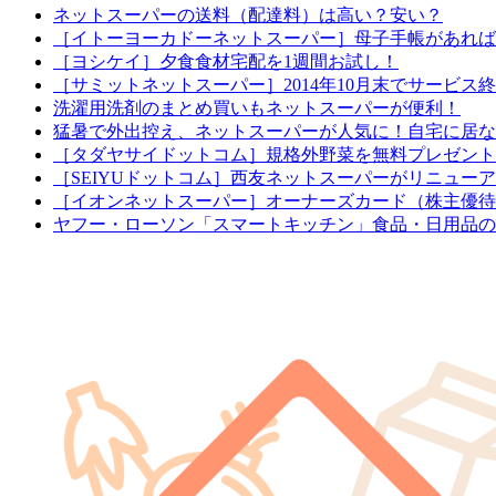
ネットスーパーの送料（配達料）は高い？安い？
［イトーヨーカドーネットスーパー］母子手帳があれば配
［ヨシケイ］夕食食材宅配を1週間お試し！
［サミットネットスーパー］2014年10月末でサービス
洗濯用洗剤のまとめ買いもネットスーパーが便利！
猛暑で外出控え、ネットスーパーが人気に！自宅に居な
［タダヤサイドットコム］規格外野菜を無料プレゼント
［SEIYUドットコム］西友ネットスーパーがリニュー
［イオンネットスーパー］オーナーズカード（株主優待
ヤフー・ローソン「スマートキッチン」食品・日用品の定