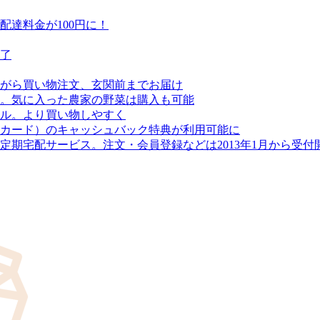
達料金が100円に！
終了
がら買い物注文、玄関前までお届け
。気に入った農家の野菜は購入も可能
アル。より買い物しやすく
カード）のキャッシュバック特典が利用可能に
期宅配サービス。注文・会員登録などは2013年1月から受付