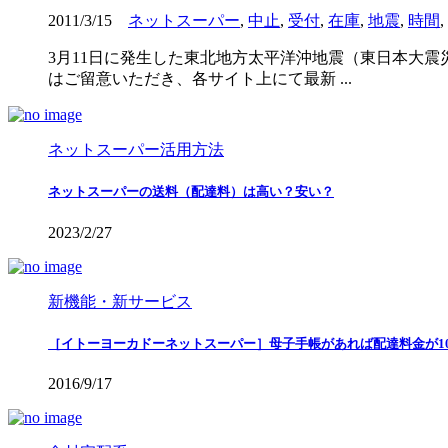
2011/3/15
ネットスーパー
,
中止
,
受付
,
在庫
,
地震
,
時間
,
3月11日に発生した東北地方太平洋沖地震（東日本大
はご留意いただき、各サイト上にて最新 ...
ネットスーパー活用方法
ネットスーパーの送料（配達料）は高い？安い？
2023/2/27
新機能・新サービス
［イトーヨーカドーネットスーパー］母子手帳があれば配達料金が10
2016/9/17