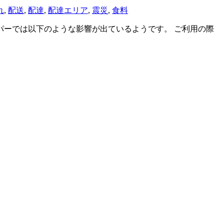
れ
,
配送
,
配達
,
配達エリア
,
震災
,
食料
パーでは以下のような影響が出ているようです。 ご利用の際