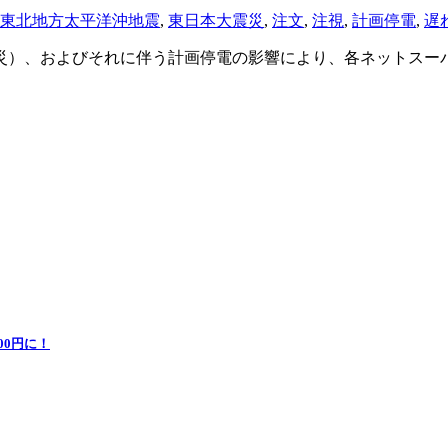
東北地方太平洋沖地震
,
東日本大震災
,
注文
,
注視
,
計画停電
,
遅
震災）、およびそれに伴う計画停電の影響により、各ネットスー
0円に！