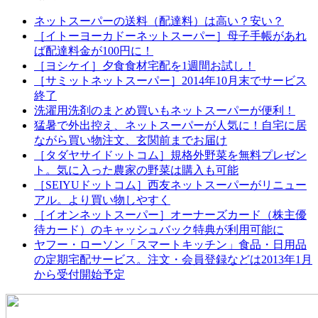
ネットスーパーの送料（配達料）は高い？安い？
［イトーヨーカドーネットスーパー］母子手帳があれ
ば配達料金が100円に！
［ヨシケイ］夕食食材宅配を1週間お試し！
［サミットネットスーパー］2014年10月末でサービス
終了
洗濯用洗剤のまとめ買いもネットスーパーが便利！
猛暑で外出控え、ネットスーパーが人気に！自宅に居
ながら買い物注文、玄関前までお届け
［タダヤサイドットコム］規格外野菜を無料プレゼン
ト。気に入った農家の野菜は購入も可能
［SEIYUドットコム］西友ネットスーパーがリニュー
アル。より買い物しやすく
［イオンネットスーパー］オーナーズカード（株主優
待カード）のキャッシュバック特典が利用可能に
ヤフー・ローソン「スマートキッチン」食品・日用品
の定期宅配サービス。注文・会員登録などは2013年1月
から受付開始予定