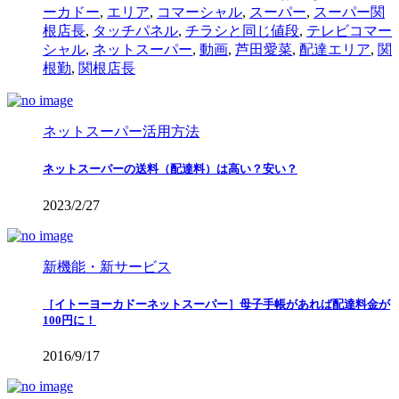
ーカドー
,
エリア
,
コマーシャル
,
スーパー
,
スーパー関
根店長
,
タッチパネル
,
チラシと同じ値段
,
テレビコマー
シャル
,
ネットスーパー
,
動画
,
芦田愛菜
,
配達エリア
,
関
根勤
,
関根店長
ネットスーパー活用方法
ネットスーパーの送料（配達料）は高い？安い？
2023/2/27
新機能・新サービス
［イトーヨーカドーネットスーパー］母子手帳があれば配達料金が
100円に！
2016/9/17