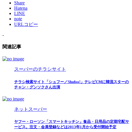
Share
Hatena
LINE
note
URLコピー
-
関連記事
スーパーのチラシサイト
チラシ検索サイト「シュフー／Shufoo!」テレビCMに韓流スターの
チャン・グンソクさん出演
ネットスーパー
ヤフー・ローソン「スマートキッチン」食品・日用品の定期宅配サ
ービス。注文・会員登録などは2013年1月から受付開始予定