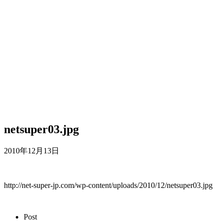
netsuper03.jpg
2010年12月13日
http://net-super-jp.com/wp-content/uploads/2010/12/netsuper03.jpg
Post